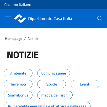
Vai al contenuto
Vai alla navigazione del sito
Governo Italiano
Dipartimento Casa Italia
Cerca
Homepage
/
Notizie
NOTIZIE
Tutti i contenuti della pagina NO
Ambiente
Comunicazione
Terremoti
Scuole
Eventi
Sismabonus
mappa dei rischi
Vulnerabilità energetica e strutturale della casa