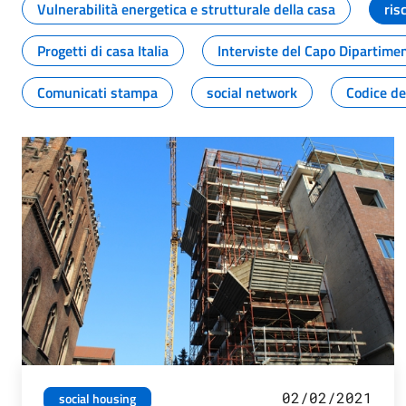
Vulnerabilità energetica e strutturale della casa
ris
Progetti di casa Italia
Interviste del Capo Dipartime
Comunicati stampa
social network
Codice de
02/02/2021
social housing