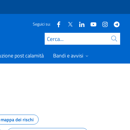
Seguici su:
Cerca
uzione post calamità
Bandi e avvisi
mappa dei rischi