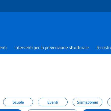
enti
Interventi per la prevenzione strutturale
Ricostr
TIZIE
Scuole
Eventi
Sismabonus