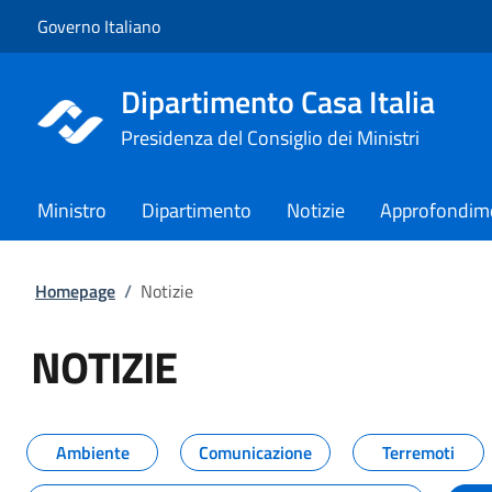
Vai al contenuto
Vai alla navigazione del sito
Governo Italiano
Dipartimento Casa Italia
Presidenza del Consiglio dei Ministri
Ministro
Dipartimento
Notizie
Approfondim
Homepage
/
Notizie
NOTIZIE
Tutti i contenuti della pagina NO
Ambiente
Comunicazione
Terremoti