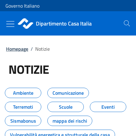
Vai al contenuto
Vai alla navigazione del sito
Governo Italiano
Dipartimento Casa Italia
Cerca
Homepage
/
Notizie
NOTIZIE
Tutti i contenuti della pagina NO
Ambiente
Comunicazione
Terremoti
Scuole
Eventi
Sismabonus
mappa dei rischi
Vulnerabilità energetica e strutturale della casa