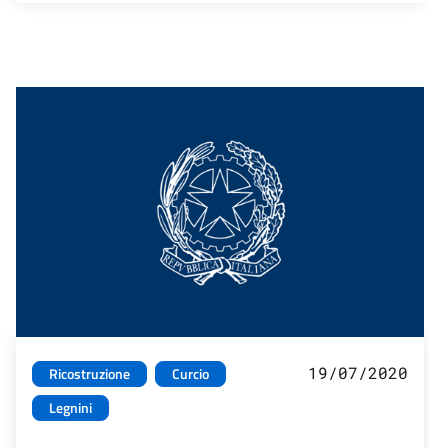
19/07/2020
Ricostruzione
Curcio
Legnini