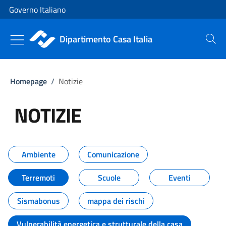
Vai al contenuto
Vai alla navigazione del sito
Governo Italiano
Dipartimento Casa Italia
Cerca
Homepage
/
Notizie
NOTIZIE
Tutti i contenuti della pagina NO
Ambiente
Comunicazione
Terremoti
Scuole
Eventi
Sismabonus
mappa dei rischi
Vulnerabilità energetica e strutturale della casa