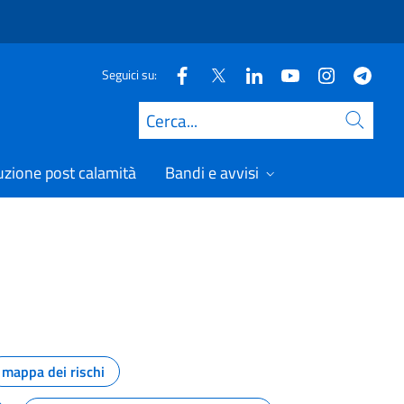
Seguici su:
Cerca
uzione post calamità
Bandi e avvisi
mappa dei rischi