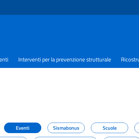
enti
Interventi per la prevenzione strutturale
Ricostr
TIZIE
Eventi
Sismabonus
Scuole