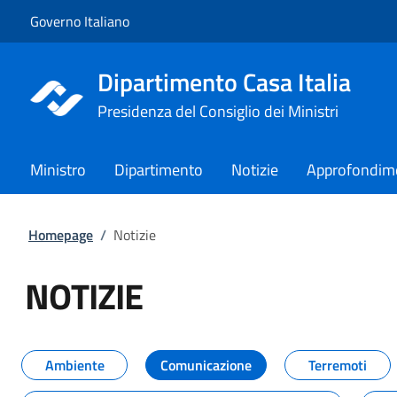
Vai al contenuto
Vai alla navigazione del sito
Governo Italiano
Dipartimento Casa Italia
Presidenza del Consiglio dei Ministri
Ministro
Dipartimento
Notizie
Approfondim
Homepage
/
Notizie
NOTIZIE
Tutti i contenuti della pagina NO
Ambiente
Comunicazione
Terremoti