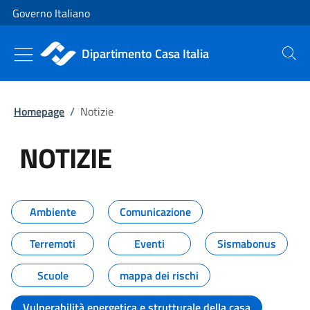
Vai al contenuto
Vai alla navigazione del sito
Governo Italiano
Dipartimento Casa Italia
Cerca
Homepage
/
Notizie
NOTIZIE
Tutti i contenuti della pagina NO
Ambiente
Comunicazione
Terremoti
Eventi
Sismabonus
Scuole
mappa dei rischi
Vulnerabilità energetica e strutturale della casa