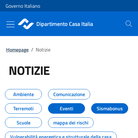
Vai al contenuto
Vai alla navigazione del sito
Governo Italiano
Dipartimento Casa Italia
Cerca
Homepage
/
Notizie
NOTIZIE
Tutti i contenuti della pagina NO
Ambiente
Comunicazione
Terremoti
Eventi
Sismabonus
Scuole
mappa dei rischi
Vulnerabilità energetica e strutturale della casa