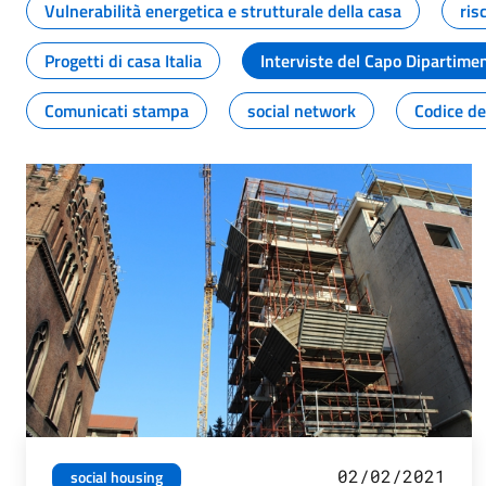
Vulnerabilità energetica e strutturale della casa
ris
Progetti di casa Italia
Interviste del Capo Dipartime
Comunicati stampa
social network
Codice de
02/02/2021
social housing