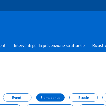
enti
Interventi per la prevenzione strutturale
Ricostr
TIZIE
Eventi
Sismabonus
Scuole