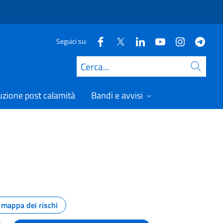
Seguici su:
Cerca
uzione post calamità
Bandi e avvisi
mappa dei rischi