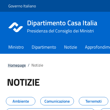
Vai al contenuto
Vai alla navigazione del sito
Governo Italiano
Dipartimento Casa Italia
Presidenza del Consiglio dei Ministri
Ministro
Dipartimento
Notizie
Approfondim
Homepage
/
Notizie
NOTIZIE
Tutti i contenuti della pagina NO
Ambiente
Comunicazione
Terremoti