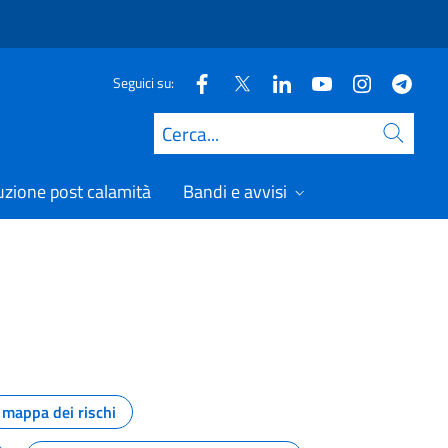
Seguici su:
Cerca
uzione post calamità
Bandi e avvisi
mappa dei rischi