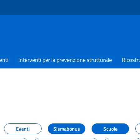
enti
Interventi per la prevenzione strutturale
Ricostr
TIZIE
Eventi
Sismabonus
Scuole