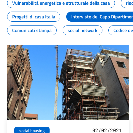
Vulnerabilità energetica e strutturale della casa
ris
Progetti di casa Italia
Interviste del Capo Dipartime
Comunicati stampa
social network
Codice de
02/02/2021
social housing