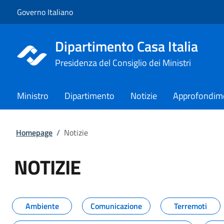
Vai al contenuto
Vai alla navigazione del sito
Governo Italiano
Dipartimento Casa Italia
Presidenza del Consiglio dei Ministri
Ministro
Dipartimento
Notizie
Approfondim
Homepage
/
Notizie
NOTIZIE
Tutti i contenuti della pagina NO
Ambiente
Comunicazione
Terremoti