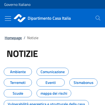
Vai al contenuto
Vai alla navigazione del sito
Governo Italiano
Dipartimento Casa Italia
Cerca
Homepage
/
Notizie
NOTIZIE
Tutti i contenuti della pagina NO
Ambiente
Comunicazione
Terremoti
Eventi
Sismabonus
Scuole
mappa dei rischi
Vulnerabilità energetica e strutturale della casa