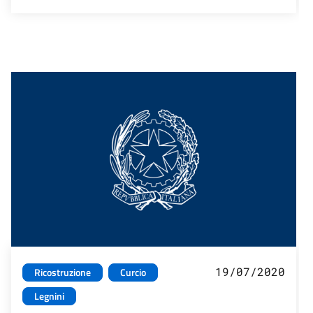
19/07/2020
Ricostruzione
Curcio
Legnini