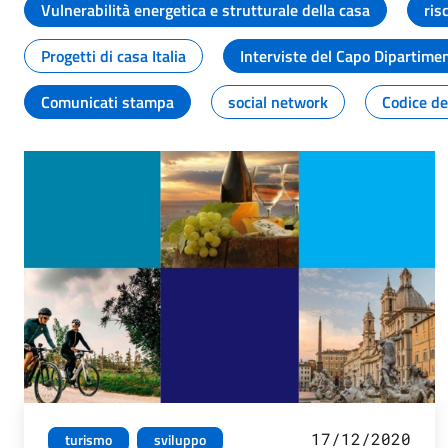
Vulnerabilità energetica e strutturale della casa
ris
Progetti di casa Italia
Interviste del Capo Dipartime
Comunicati stampa
social network
Codice de
17/12/2020
turismo
sviluppo