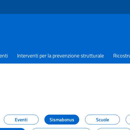
enti
Interventi per la prevenzione strutturale
Ricostr
TIZIE
Eventi
Sismabonus
Scuole