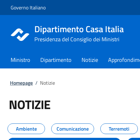
Vai al contenuto
Vai alla navigazione del sito
Governo Italiano
Dipartimento Casa Italia
Presidenza del Consiglio dei Ministri
Ministro
Dipartimento
Notizie
Approfondim
Homepage
/
Notizie
NOTIZIE
Tutti i contenuti della pagina NO
Ambiente
Comunicazione
Terremoti