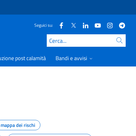
Seguici su:
Cerca
uzione post calamità
Bandi e avvisi
mappa dei rischi