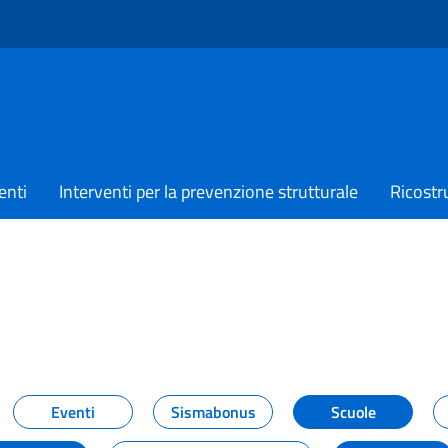
enti
Interventi per la prevenzione strutturale
Ricostr
TIZIE
Eventi
Sismabonus
Scuole