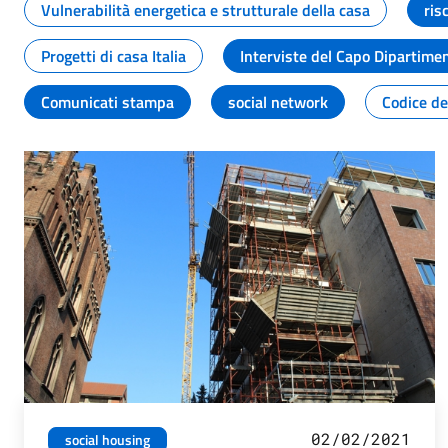
Vulnerabilità energetica e strutturale della casa
ris
Progetti di casa Italia
Interviste del Capo Dipartime
Comunicati stampa
social network
Codice de
02/02/2021
social housing