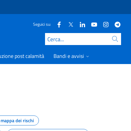
Seguici su:
Cerca
uzione post calamità
Bandi e avvisi
mappa dei rischi