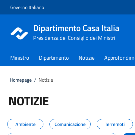
Vai al contenuto
Vai alla navigazione del sito
Governo Italiano
Dipartimento Casa Italia
Presidenza del Consiglio dei Ministri
Ministro
Dipartimento
Notizie
Approfondim
Homepage
/
Notizie
NOTIZIE
Tutti i contenuti della pagina NO
Ambiente
Comunicazione
Terremoti