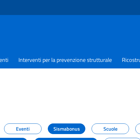
enti
Interventi per la prevenzione strutturale
Ricostr
TIZIE
Eventi
Sismabonus
Scuole