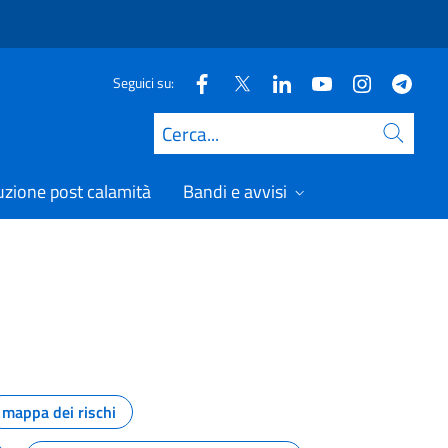
Seguici su:
Cerca
uzione post calamità
Bandi e avvisi
mappa dei rischi