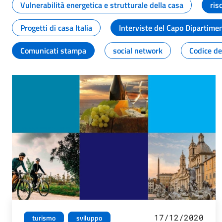
Vulnerabilità energetica e strutturale della casa
ris
Progetti di casa Italia
Interviste del Capo Dipartime
Comunicati stampa
social network
Codice de
17/12/2020
turismo
sviluppo