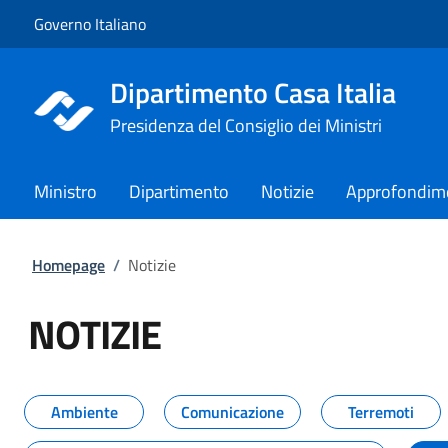
Vai al contenuto
Vai alla navigazione del sito
Governo Italiano
Dipartimento Casa Italia
Presidenza del Consiglio dei Ministri
Ministro
Dipartimento
Notizie
Approfondim
Homepage
/
Notizie
NOTIZIE
Tutti i contenuti della pagina NO
Ambiente
Comunicazione
Terremoti