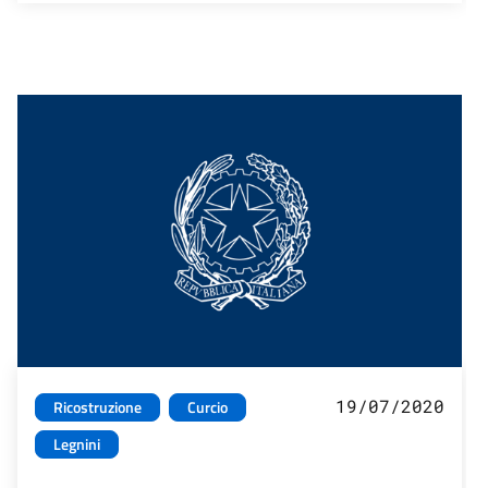
19/07/2020
Ricostruzione
Curcio
Legnini