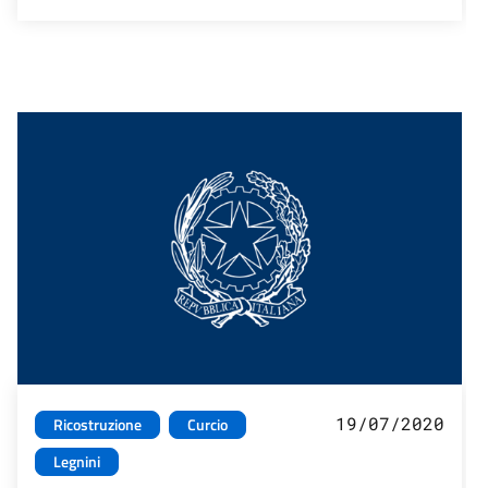
19/07/2020
Ricostruzione
Curcio
Legnini