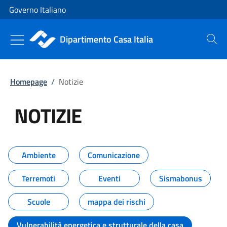
Vai al contenuto
Vai alla navigazione del sito
Governo Italiano
Dipartimento Casa Italia
Cerca
Homepage
/
Notizie
NOTIZIE
Tutti i contenuti della pagina NO
Ambiente
Comunicazione
Terremoti
Eventi
Sismabonus
Scuole
mappa dei rischi
Vulnerabilità energetica e strutturale della casa