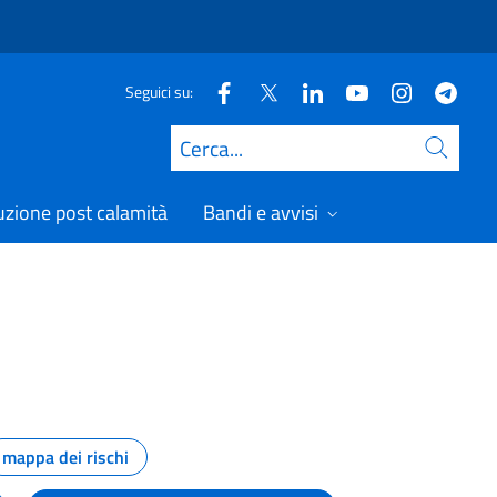
Seguici su:
Cerca
uzione post calamità
Bandi e avvisi
mappa dei rischi