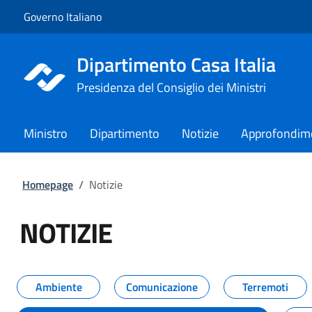
Vai al contenuto
Vai alla navigazione del sito
Governo Italiano
Dipartimento Casa Italia
Presidenza del Consiglio dei Ministri
Ministro
Dipartimento
Notizie
Approfondim
Homepage
/
Notizie
NOTIZIE
Tutti i contenuti della pagina NO
Ambiente
Comunicazione
Terremoti