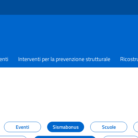
enti
Interventi per la prevenzione strutturale
Ricostr
TIZIE
Eventi
Sismabonus
Scuole