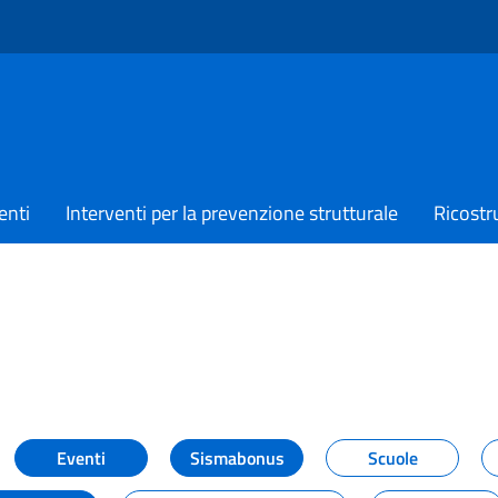
enti
Interventi per la prevenzione strutturale
Ricostr
TIZIE
Eventi
Sismabonus
Scuole