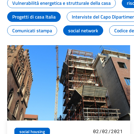
Vulnerabilità energetica e strutturale della casa
ris
Progetti di casa Italia
Interviste del Capo Dipartime
Comunicati stampa
social network
Codice de
02/02/2021
social housing