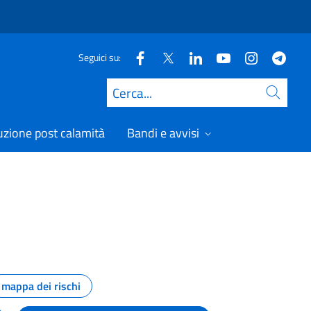
Seguici su:
Cerca
uzione post calamità
Bandi e avvisi
mappa dei rischi