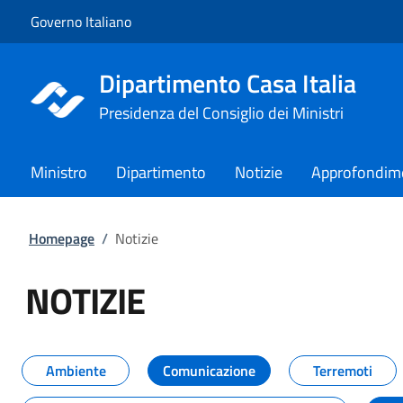
Vai al contenuto
Vai alla navigazione del sito
Governo Italiano
Dipartimento Casa Italia
Presidenza del Consiglio dei Ministri
Ministro
Dipartimento
Notizie
Approfondim
Homepage
/
Notizie
NOTIZIE
Tutti i contenuti della pagina NO
Ambiente
Comunicazione
Terremoti