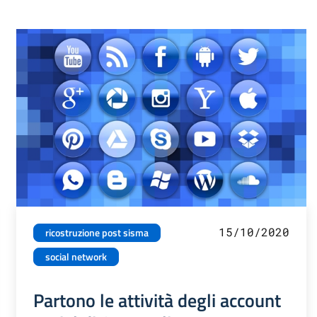
15/10/2020
ricostruzione post sisma
social network
Partono le attività degli account