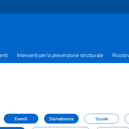
enti
Interventi per la prevenzione strutturale
Ricostr
TIZIE
Eventi
Sismabonus
Scuole