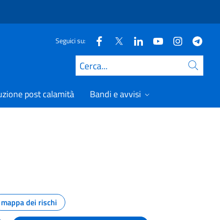
Seguici su:
Cerca
uzione post calamità
Bandi e avvisi
mappa dei rischi