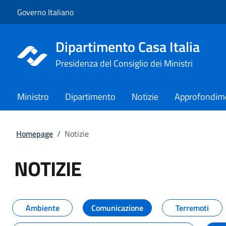
Vai al contenuto
Vai alla navigazione del sito
Governo Italiano
Dipartimento Casa Italia
Presidenza del Consiglio dei Ministri
Ministro
Dipartimento
Notizie
Approfondim
Homepage
/
Notizie
NOTIZIE
Tutti i contenuti della pagina NO
Ambiente
Comunicazione
Terremoti