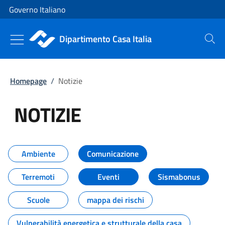
Vai al contenuto
Vai alla navigazione del sito
Governo Italiano
Dipartimento Casa Italia
Cerca
Homepage
/
Notizie
NOTIZIE
Tutti i contenuti della pagina NO
Ambiente
Comunicazione
Terremoti
Eventi
Sismabonus
Scuole
mappa dei rischi
Vulnerabilità energetica e strutturale della casa