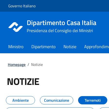
Vai al contenuto
Vai alla navigazione del sito
Governo Italiano
Dipartimento Casa Italia
Presidenza del Consiglio dei Ministri
Ministro
Dipartimento
Notizie
Approfondim
Homepage
/
Notizie
NOTIZIE
Tutti i contenuti della pagina NO
Ambiente
Comunicazione
Terremoti