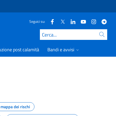
Seguici su:
Cerca
uzione post calamità
Bandi e avvisi
mappa dei rischi