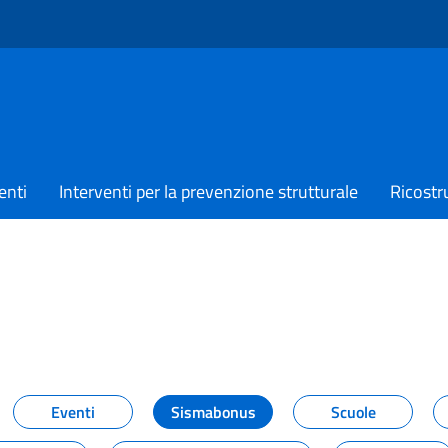
enti
Interventi per la prevenzione strutturale
Ricostr
TIZIE
Eventi
Sismabonus
Scuole