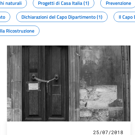
chi naturali
Progetti di Casa Italia (1)
Prevenzione
nto
Dichiarazioni del Capo Dipartimento (1)
Il Capo 
lla Ricostruzione
25/07/2018