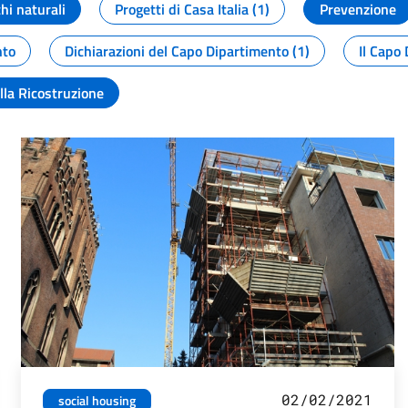
chi naturali
Progetti di Casa Italia (1)
Prevenzione
nto
Dichiarazioni del Capo Dipartimento (1)
Il Capo 
lla Ricostruzione
02/02/2021
social housing