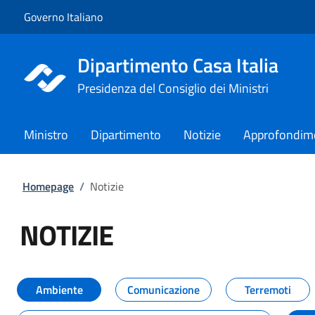
Vai al contenuto
Vai alla navigazione del sito
Governo Italiano
Dipartimento Casa Italia
Presidenza del Consiglio dei Ministri
Ministro
Dipartimento
Notizie
Approfondim
Homepage
/
Notizie
NOTIZIE
Tutti i contenuti della pagina NO
Ambiente
Comunicazione
Terremoti