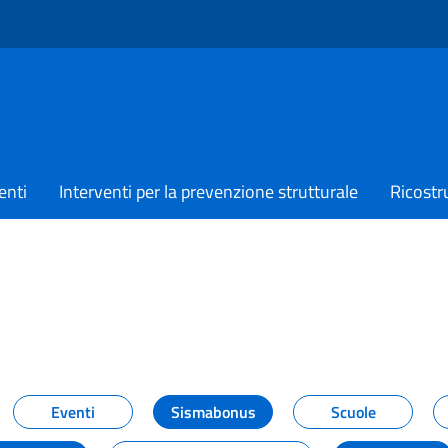
enti
Interventi per la prevenzione strutturale
Ricostr
TIZIE
Eventi
Sismabonus
Scuole