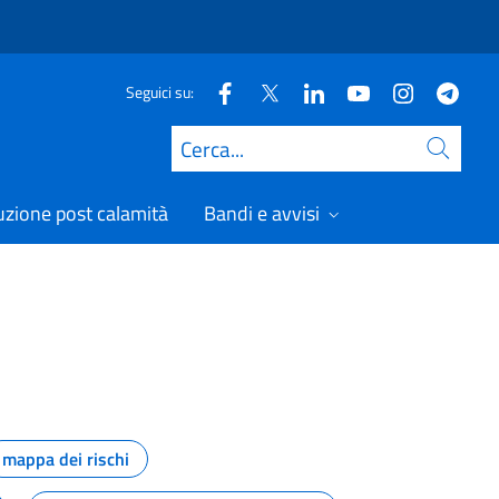
Seguici su:
Cerca
uzione post calamità
Bandi e avvisi
mappa dei rischi