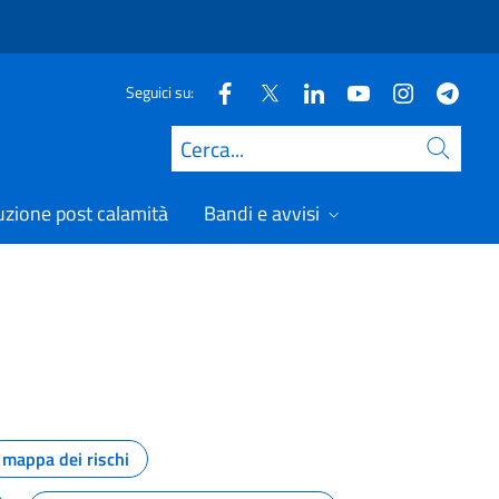
Seguici su:
Cerca
uzione post calamità
Bandi e avvisi
mappa dei rischi