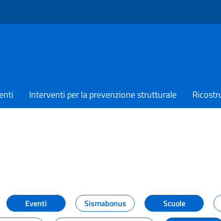
enti
Interventi per la prevenzione strutturale
Ricostr
TIZIE
Eventi
Sismabonus
Scuole