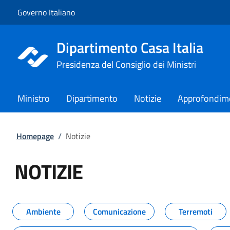
Vai al contenuto
Vai alla navigazione del sito
Governo Italiano
Dipartimento Casa Italia
Presidenza del Consiglio dei Ministri
Ministro
Dipartimento
Notizie
Approfondim
Homepage
/
Notizie
NOTIZIE
Tutti i contenuti della pagina NO
Ambiente
Comunicazione
Terremoti