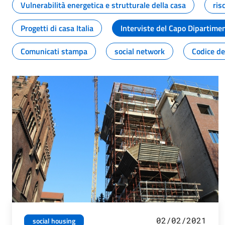
Vulnerabilità energetica e strutturale della casa
ris
Progetti di casa Italia
Interviste del Capo Dipartime
Comunicati stampa
social network
Codice de
02/02/2021
social housing