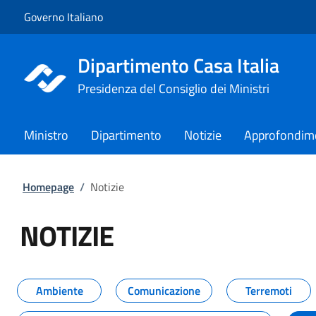
Vai al contenuto
Vai alla navigazione del sito
Governo Italiano
Dipartimento Casa Italia
Presidenza del Consiglio dei Ministri
Ministro
Dipartimento
Notizie
Approfondim
Homepage
/
Notizie
NOTIZIE
Tutti i contenuti della pagina NO
Ambiente
Comunicazione
Terremoti