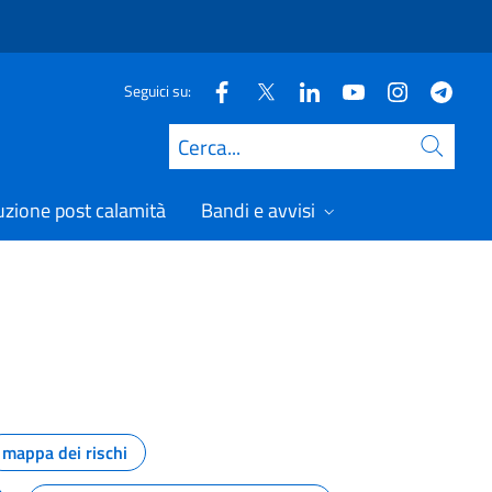
Seguici su:
Cerca
uzione post calamità
Bandi e avvisi
mappa dei rischi