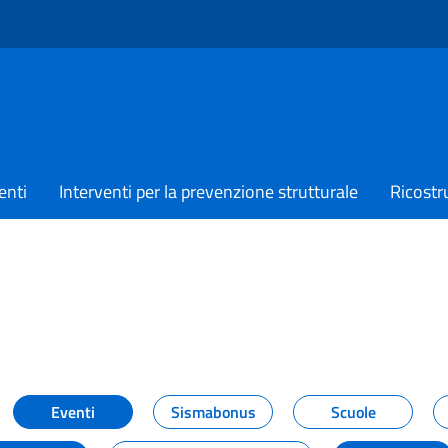
enti
Interventi per la prevenzione strutturale
Ricostr
TIZIE
Eventi
Sismabonus
Scuole