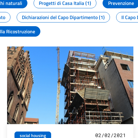
chi naturali
Progetti di Casa Italia (1)
Prevenzione
nto
Dichiarazioni del Capo Dipartimento (1)
Il Capo 
lla Ricostruzione
02/02/2021
social housing