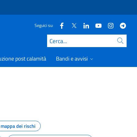
Seguici su:
Cerca
uzione post calamità
Bandi e avvisi
mappa dei rischi