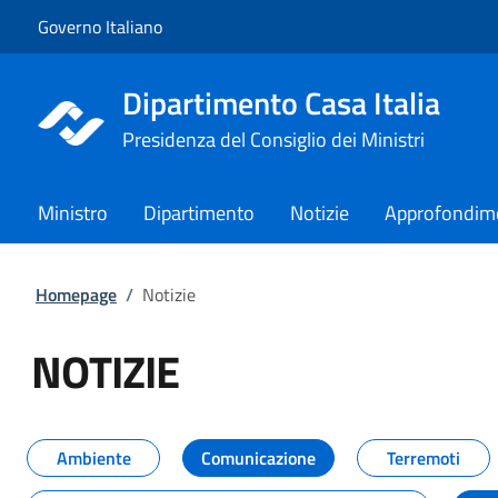
Vai al contenuto
Vai alla navigazione del sito
Governo Italiano
Dipartimento Casa Italia
Presidenza del Consiglio dei Ministri
Ministro
Dipartimento
Notizie
Approfondim
Homepage
/
Notizie
NOTIZIE
Tutti i contenuti della pagina NO
Ambiente
Comunicazione
Terremoti