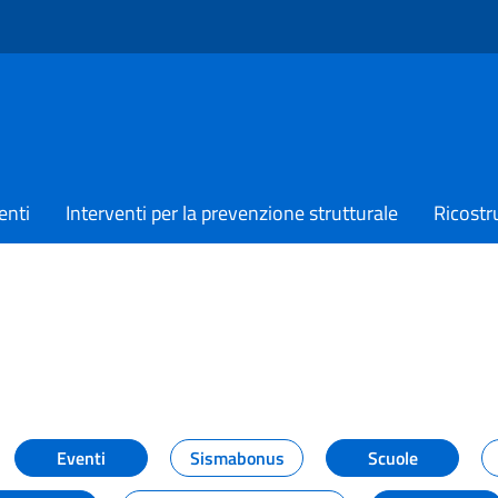
enti
Interventi per la prevenzione strutturale
Ricostr
TIZIE
Eventi
Sismabonus
Scuole