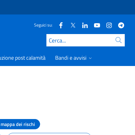
Seguici su:
Cerca
uzione post calamità
Bandi e avvisi
mappa dei rischi