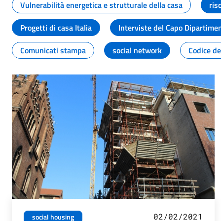
Vulnerabilità energetica e strutturale della casa
ris
Progetti di casa Italia
Interviste del Capo Dipartime
Comunicati stampa
social network
Codice de
02/02/2021
social housing