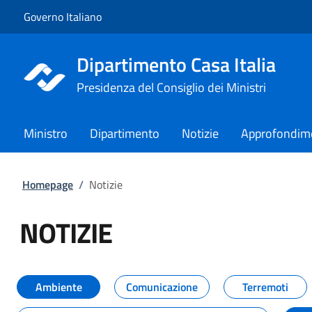
Vai al contenuto
Vai alla navigazione del sito
Governo Italiano
Dipartimento Casa Italia
Presidenza del Consiglio dei Ministri
Ministro
Dipartimento
Notizie
Approfondim
Homepage
/
Notizie
NOTIZIE
Tutti i contenuti della pagina NO
Ambiente
Comunicazione
Terremoti