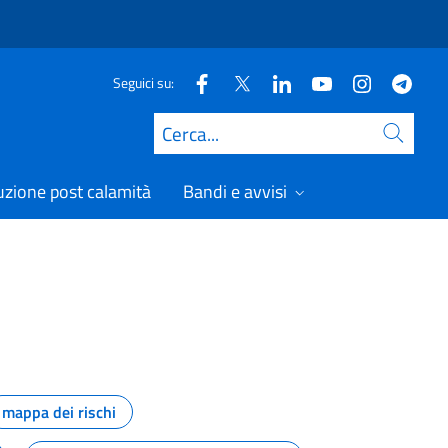
Seguici su:
Cerca
uzione post calamità
Bandi e avvisi
mappa dei rischi