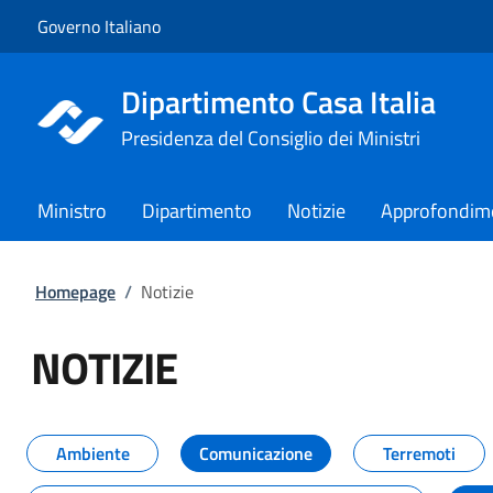
Vai al contenuto
Vai alla navigazione del sito
Governo Italiano
Dipartimento Casa Italia
Presidenza del Consiglio dei Ministri
Ministro
Dipartimento
Notizie
Approfondim
Homepage
/
Notizie
NOTIZIE
Tutti i contenuti della pagina NO
Ambiente
Comunicazione
Terremoti