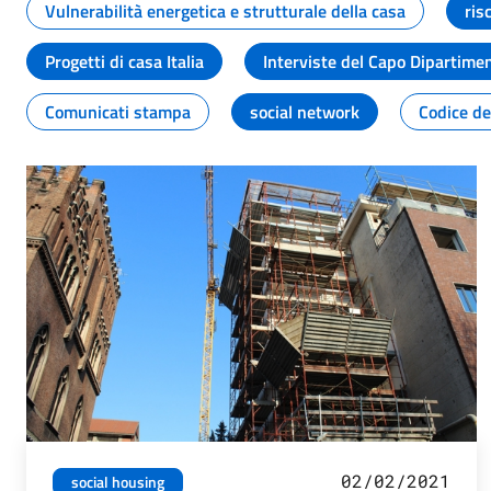
Vulnerabilità energetica e strutturale della casa
ris
Progetti di casa Italia
Interviste del Capo Dipartime
Comunicati stampa
social network
Codice de
02/02/2021
social housing