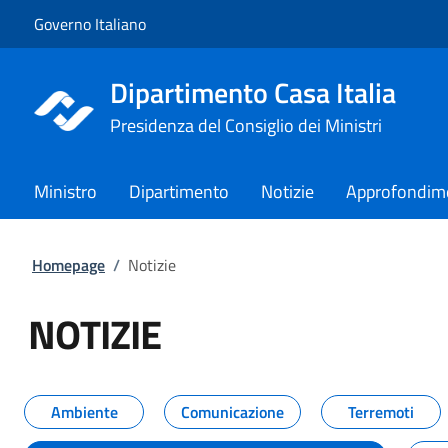
Vai al contenuto
Vai alla navigazione del sito
Governo Italiano
Dipartimento Casa Italia
Presidenza del Consiglio dei Ministri
Ministro
Dipartimento
Notizie
Approfondim
Homepage
/
Notizie
NOTIZIE
Tutti i contenuti della pagina NO
Ambiente
Comunicazione
Terremoti