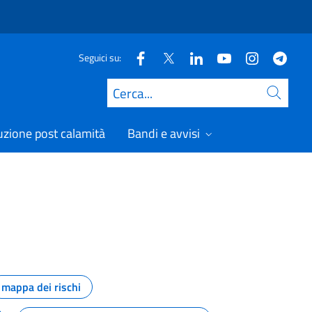
Seguici su:
Cerca
uzione post calamità
Bandi e avvisi
mappa dei rischi