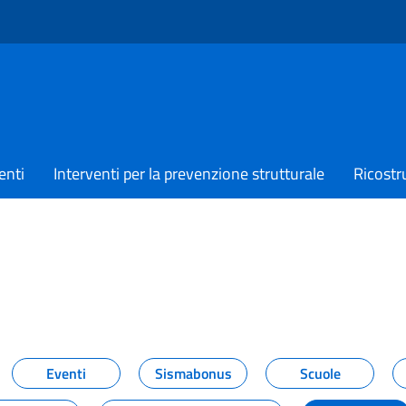
enti
Interventi per la prevenzione strutturale
Ricostr
TIZIE
Eventi
Sismabonus
Scuole