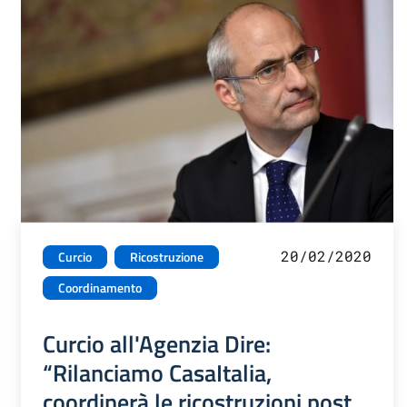
20/02/2020
Curcio
Ricostruzione
Coordinamento
Curcio all'Agenzia Dire:
“Rilanciamo CasaItalia,
coordinerà le ricostruzioni post