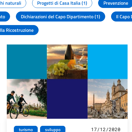
chi naturali
Progetti di Casa Italia (1)
Prevenzione
nto
Dichiarazioni del Capo Dipartimento (1)
Il Capo 
lla Ricostruzione
17/12/2020
turismo
sviluppo