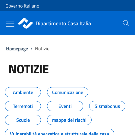
Vai al contenuto
Vai alla navigazione del sito
Governo Italiano
Dipartimento Casa Italia
Cerca
Homepage
/
Notizie
NOTIZIE
Tutti i contenuti della pagina NO
Ambiente
Comunicazione
Terremoti
Eventi
Sismabonus
Scuole
mappa dei rischi
Vulnerabilità energetica e strutturale della casa