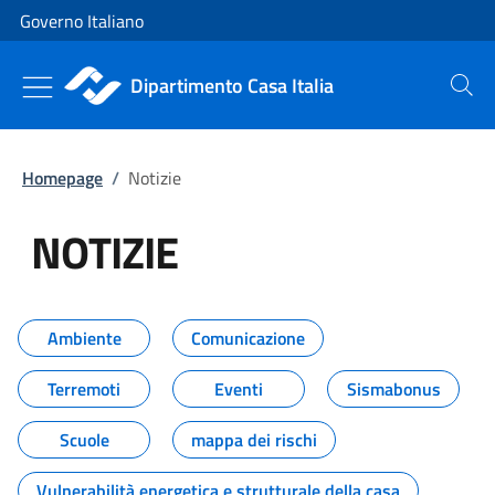
Vai al contenuto
Vai alla navigazione del sito
Governo Italiano
Dipartimento Casa Italia
Cerca
Homepage
/
Notizie
NOTIZIE
Tutti i contenuti della pagina NO
Ambiente
Comunicazione
Terremoti
Eventi
Sismabonus
Scuole
mappa dei rischi
Vulnerabilità energetica e strutturale della casa