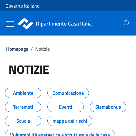
Vai al contenuto
Vai alla navigazione del sito
Governo Italiano
Dipartimento Casa Italia
Cerca
Homepage
/
Notizie
NOTIZIE
Tutti i contenuti della pagina NO
Ambiente
Comunicazione
Terremoti
Eventi
Sismabonus
Scuole
mappa dei rischi
Vulnerabilità energetica e strutturale della casa