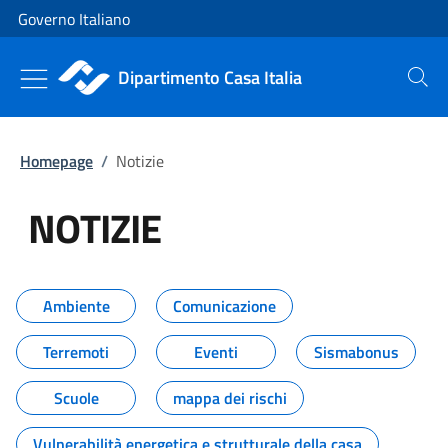
Vai al contenuto
Vai alla navigazione del sito
Governo Italiano
Dipartimento Casa Italia
Cerca
Homepage
/
Notizie
NOTIZIE
Tutti i contenuti della pagina NO
Ambiente
Comunicazione
Terremoti
Eventi
Sismabonus
Scuole
mappa dei rischi
Vulnerabilità energetica e strutturale della casa