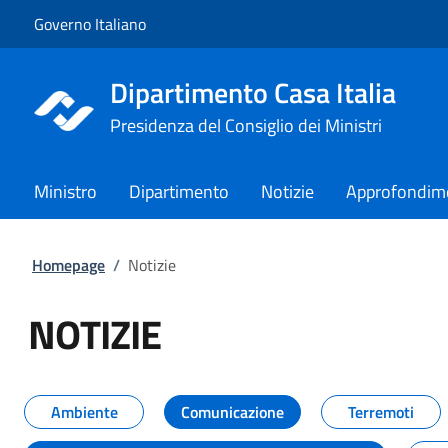
Vai al contenuto
Vai alla navigazione del sito
Governo Italiano
Dipartimento Casa Italia
Presidenza del Consiglio dei Ministri
Ministro
Dipartimento
Notizie
Approfondim
Homepage
/
Notizie
NOTIZIE
Tutti i contenuti della pagina NO
Ambiente
Comunicazione
Terremoti