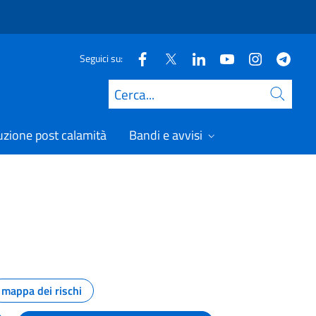
Seguici su:
Cerca
uzione post calamità
Bandi e avvisi
mappa dei rischi