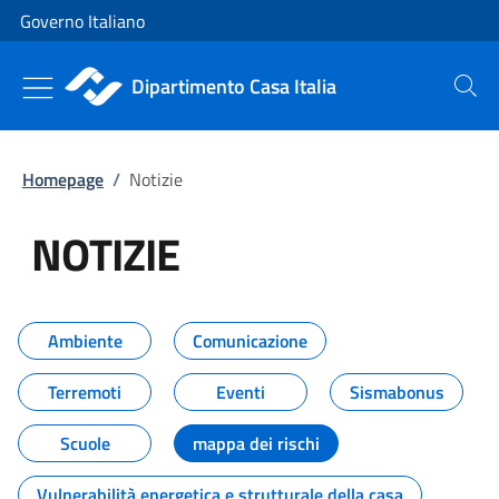
Vai al contenuto
Vai alla navigazione del sito
Governo Italiano
Dipartimento Casa Italia
Cerca
Homepage
/
Notizie
NOTIZIE
Tutti i contenuti della pagina NO
Ambiente
Comunicazione
Terremoti
Eventi
Sismabonus
Scuole
mappa dei rischi
Vulnerabilità energetica e strutturale della casa