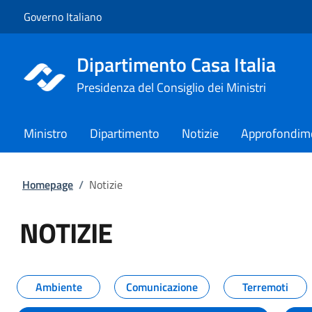
Vai al contenuto
Vai alla navigazione del sito
Governo Italiano
Dipartimento Casa Italia
Presidenza del Consiglio dei Ministri
Ministro
Dipartimento
Notizie
Approfondim
Homepage
/
Notizie
NOTIZIE
Tutti i contenuti della pagina NO
Ambiente
Comunicazione
Terremoti