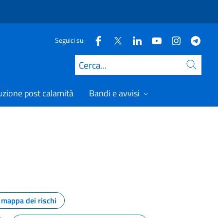
Seguici su:
Cerca
uzione post calamità
Bandi e avvisi
mappa dei rischi