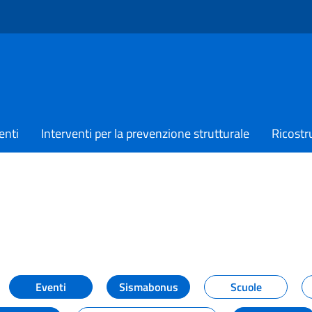
enti
Interventi per la prevenzione strutturale
Ricostr
TIZIE
Eventi
Sismabonus
Scuole