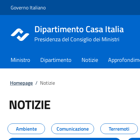
Vai al contenuto
Vai alla navigazione del sito
Governo Italiano
Dipartimento Casa Italia
Presidenza del Consiglio dei Ministri
Ministro
Dipartimento
Notizie
Approfondim
Homepage
/
Notizie
NOTIZIE
Tutti i contenuti della pagina NO
Ambiente
Comunicazione
Terremoti