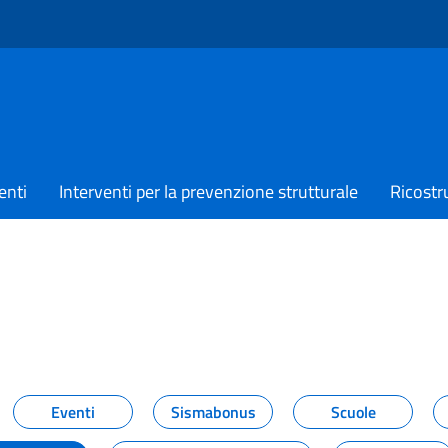
enti
Interventi per la prevenzione strutturale
Ricostr
TIZIE
Eventi
Sismabonus
Scuole