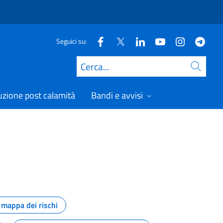
Seguici su:
Cerca
uzione post calamità
Bandi e avvisi
mappa dei rischi