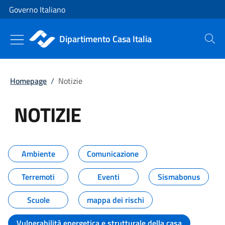
Vai al contenuto
Vai alla navigazione del sito
Governo Italiano
Dipartimento Casa Italia
Cerca
Homepage
/
Notizie
NOTIZIE
Tutti i contenuti della pagina NO
Ambiente
Comunicazione
Terremoti
Eventi
Sismabonus
Scuole
mappa dei rischi
Vulnerabilità energetica e strutturale della casa