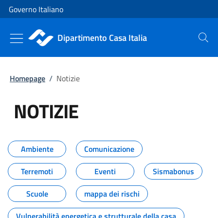
Vai al contenuto
Vai alla navigazione del sito
Governo Italiano
Dipartimento Casa Italia
Cerca
Homepage
/
Notizie
NOTIZIE
Tutti i contenuti della pagina NO
Ambiente
Comunicazione
Terremoti
Eventi
Sismabonus
Scuole
mappa dei rischi
Vulnerabilità energetica e strutturale della casa