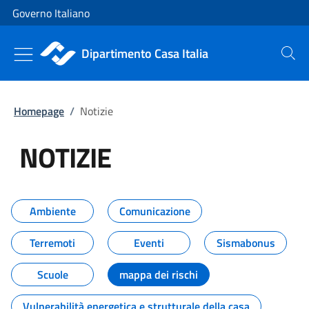
Vai al contenuto
Vai alla navigazione del sito
Governo Italiano
Dipartimento Casa Italia
Cerca
Homepage
/
Notizie
NOTIZIE
Tutti i contenuti della pagina NO
Ambiente
Comunicazione
Terremoti
Eventi
Sismabonus
Scuole
mappa dei rischi
Vulnerabilità energetica e strutturale della casa