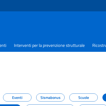
enti
Interventi per la prevenzione strutturale
Ricostr
TIZIE
Eventi
Sismabonus
Scuole