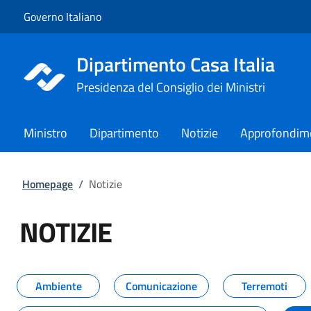
Vai al contenuto
Vai alla navigazione del sito
Governo Italiano
Dipartimento Casa Italia
Presidenza del Consiglio dei Ministri
Ministro
Dipartimento
Notizie
Approfondim
Homepage
/
Notizie
NOTIZIE
Tutti i contenuti della pagina NO
Ambiente
Comunicazione
Terremoti