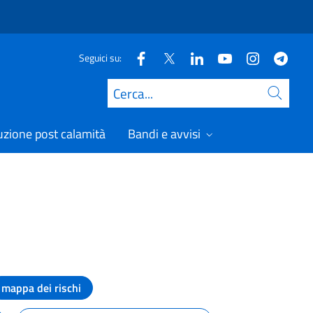
Seguici su:
Cerca
uzione post calamità
Bandi e avvisi
mappa dei rischi