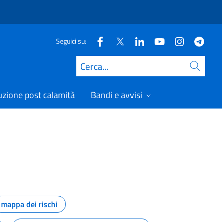
Seguici su:
Cerca
uzione post calamità
Bandi e avvisi
mappa dei rischi