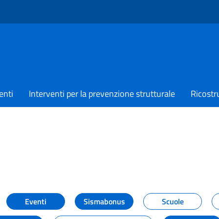
enti
Interventi per la prevenzione strutturale
Ricostr
TIZIE
Eventi
Sismabonus
Scuole