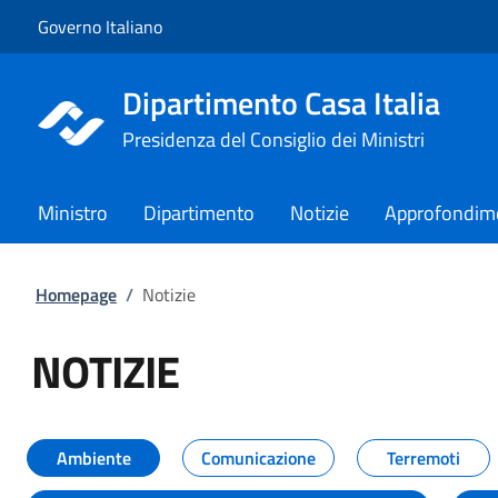
Vai al contenuto
Vai alla navigazione del sito
Governo Italiano
Dipartimento Casa Italia
Presidenza del Consiglio dei Ministri
Ministro
Dipartimento
Notizie
Approfondim
Homepage
/
Notizie
NOTIZIE
Tutti i contenuti della pagina NO
Ambiente
Comunicazione
Terremoti