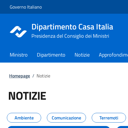
Vai al contenuto
Vai alla navigazione del sito
Governo Italiano
Dipartimento Casa Italia
Presidenza del Consiglio dei Ministri
Ministro
Dipartimento
Notizie
Approfondim
Homepage
/
Notizie
NOTIZIE
Tutti i contenuti della pagina NO
Ambiente
Comunicazione
Terremoti