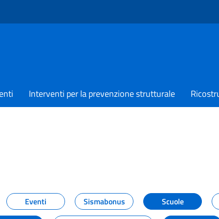
enti
Interventi per la prevenzione strutturale
Ricostr
TIZIE
Eventi
Sismabonus
Scuole