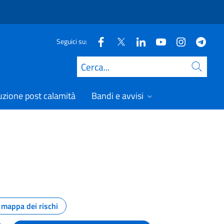
Seguici su:
Cerca
uzione post calamità
Bandi e avvisi
mappa dei rischi