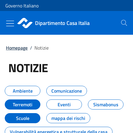
Vai al contenuto
Vai alla navigazione del sito
Governo Italiano
Dipartimento Casa Italia
Cerca
Homepage
/
Notizie
NOTIZIE
Tutti i contenuti della pagina NO
Ambiente
Comunicazione
Terremoti
Eventi
Sismabonus
Scuole
mappa dei rischi
Vulnerabilità energetica e strutturale della casa