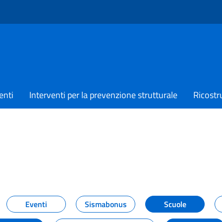
enti
Interventi per la prevenzione strutturale
Ricostr
TIZIE
Eventi
Sismabonus
Scuole