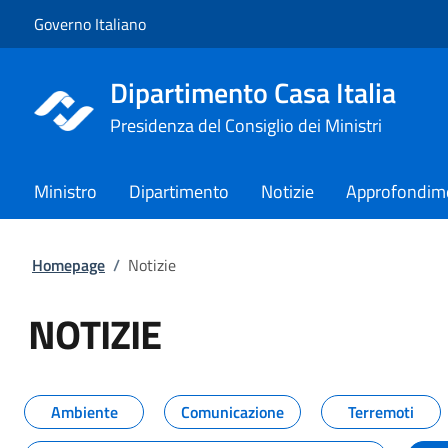
Vai al contenuto
Vai alla navigazione del sito
Governo Italiano
Dipartimento Casa Italia
Presidenza del Consiglio dei Ministri
Ministro
Dipartimento
Notizie
Approfondim
Homepage
/
Notizie
NOTIZIE
Tutti i contenuti della pagina NO
Ambiente
Comunicazione
Terremoti