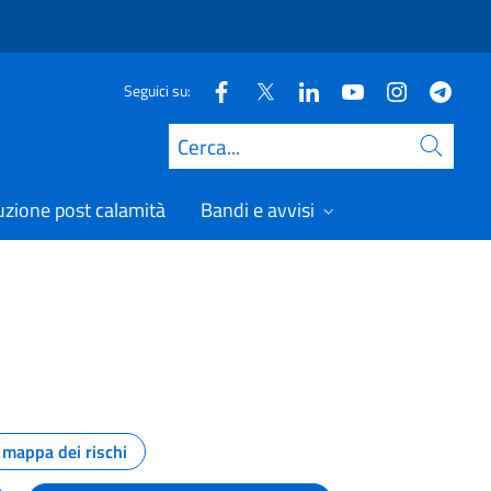
Seguici su:
Cerca
uzione post calamità
Bandi e avvisi
mappa dei rischi