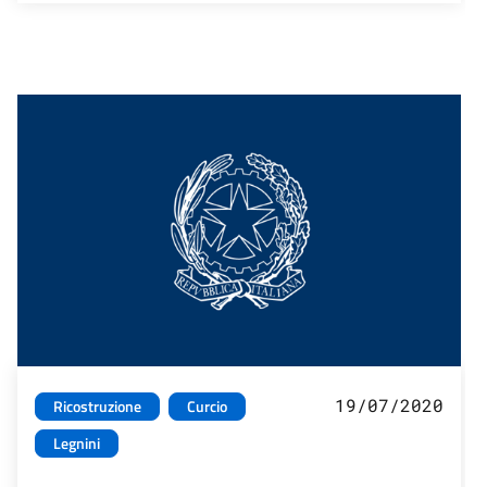
19/07/2020
Ricostruzione
Curcio
Legnini