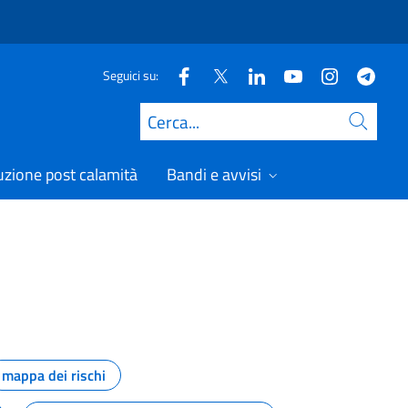
Seguici su:
Cerca
uzione post calamità
Bandi e avvisi
mappa dei rischi