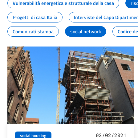
Vulnerabilità energetica e strutturale della casa
ris
Progetti di casa Italia
Interviste del Capo Dipartime
Comunicati stampa
social network
Codice de
02/02/2021
social housing