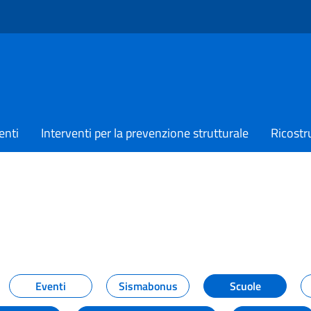
enti
Interventi per la prevenzione strutturale
Ricostr
TIZIE
Eventi
Sismabonus
Scuole