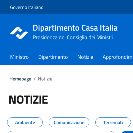
Vai al contenuto
Vai alla navigazione del sito
Governo Italiano
Dipartimento Casa Italia
Presidenza del Consiglio dei Ministri
Ministro
Dipartimento
Notizie
Approfondim
Homepage
/
Notizie
NOTIZIE
Tutti i contenuti della pagina NO
Ambiente
Comunicazione
Terremoti