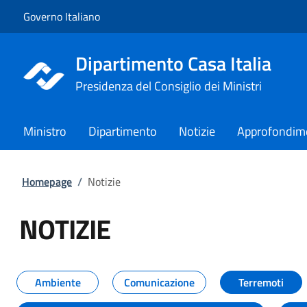
Vai al contenuto
Vai alla navigazione del sito
Governo Italiano
Dipartimento Casa Italia
Presidenza del Consiglio dei Ministri
Ministro
Dipartimento
Notizie
Approfondim
Homepage
/
Notizie
NOTIZIE
Tutti i contenuti della pagina NO
Ambiente
Comunicazione
Terremoti