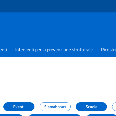
enti
Interventi per la prevenzione strutturale
Ricostr
TIZIE
Eventi
Sismabonus
Scuole