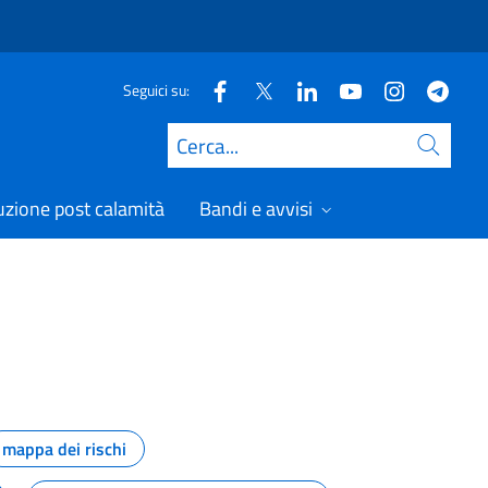
Seguici su:
Cerca
uzione post calamità
Bandi e avvisi
mappa dei rischi