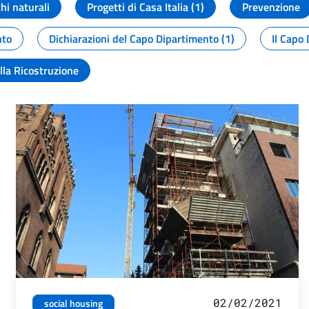
chi naturali
Progetti di Casa Italia (1)
Prevenzione
nto
Dichiarazioni del Capo Dipartimento (1)
Il Capo 
lla Ricostruzione
02/02/2021
social housing