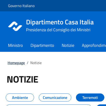
Vai al contenuto
Vai alla navigazione del sito
Governo Italiano
Dipartimento Casa Italia
Presidenza del Consiglio dei Ministri
Ministro
Dipartimento
Notizie
Approfondim
Homepage
/
Notizie
NOTIZIE
Tutti i contenuti della pagina NO
Ambiente
Comunicazione
Terremoti