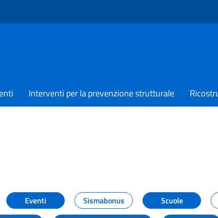
enti
Interventi per la prevenzione strutturale
Ricostr
TIZIE
Eventi
Sismabonus
Scuole