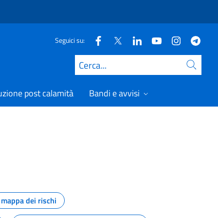
Seguici su:
Cerca
uzione post calamità
Bandi e avvisi
mappa dei rischi